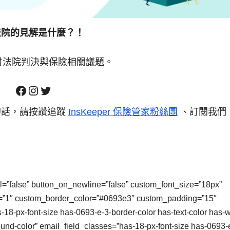
法院的見解是什麼？！
討法院判決與保險相關議題。
的話，請按讚追蹤
InsKeeper 保險管家粉絲團
、訂閱我們
l=”false” button_on_newline=”false” custom_font_size=”18px”
=”1″ custom_border_color=”#0693e3″ custom_padding=”15″
8-px-font-size has-0693-e-3-border-color has-text-color has-w
und-color” email_field_classes=”has-18-px-font-size has-0693-