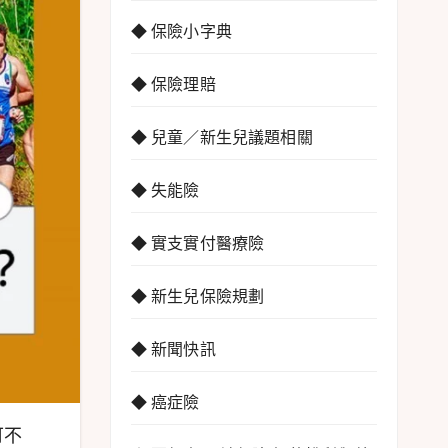
◆ 保險小字典
◆ 保險理賠
◆ 兒童／新生兒議題相關
◆ 失能險
◆ 實支實付醫療險
◆ 新生兒保險規劃
◆ 新聞快訊
◆ 癌症險
可不