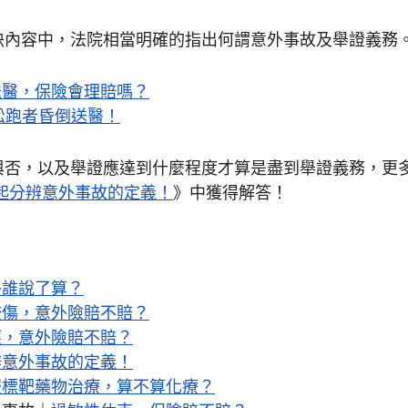
決內容中，法院相當明確的指出何謂意外事故及舉證義務
送醫，保險會理賠嗎？
拉松跑者昏倒送醫！
與否，以及舉證應達到什麼程度才算是盡到舉證義務，更
一起分辨意外事故的定義！
》中獲得解答！
外誰說了算？
咬傷，意外險賠不賠？
應，意外險賠不賠？
辨意外事故的定義！
服標靶藥物治療，算不算化療？