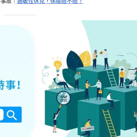
事故｜
過敏性休克，保險賠不賠？