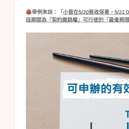
舉例來說：「
小管在5/20簽收保單，5/21 0
段期間為『契約撤銷權』可行使的『最後期