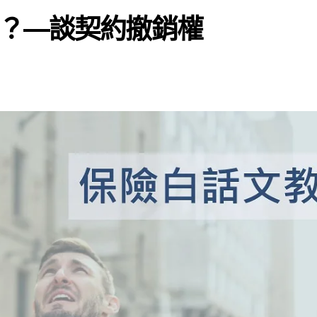
？—談契約撤銷權