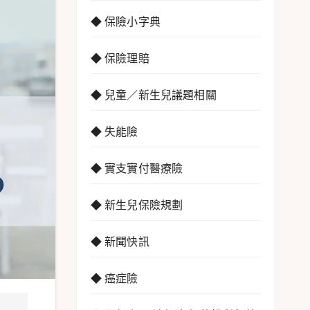
◆ 保險小字典
◆ 保險理賠
◆ 兒童／新生兒議題相關
◆ 失能險
◆ 實支實付醫療險
◆ 新生兒保險規劃
◆ 新聞快訊
◆ 癌症險