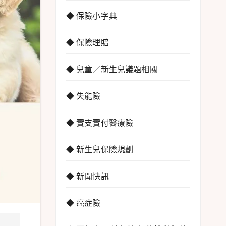
◆ 保險小字典
◆ 保險理賠
◆ 兒童／新生兒議題相關
◆ 失能險
◆ 實支實付醫療險
◆ 新生兒保險規劃
◆ 新聞快訊
◆ 癌症險