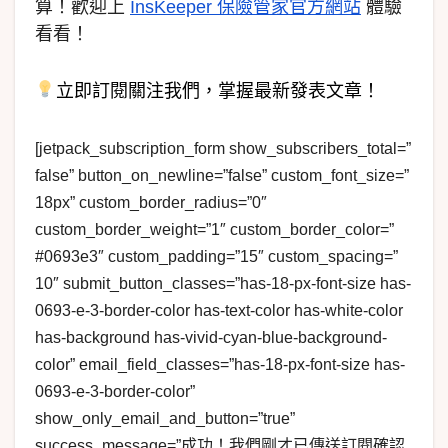
算！歡迎上
InsKeeper 保險管家官方網站
體驗
看看！
立即訂閱關注我們，掌握最新發表文章！
[jetpack_subscription_form show_subscribers_total=”
false” button_on_newline=”false” custom_font_size=”
18px” custom_border_radius=”0″
custom_border_weight=”1″ custom_border_color=”
#0693e3″ custom_padding=”15″ custom_spacing=”
10″ submit_button_classes=”has-18-px-font-size has-
0693-e-3-border-color has-text-color has-white-color
has-background has-vivid-cyan-blue-background-
color” email_field_classes=”has-18-px-font-size has-
0693-e-3-border-color”
show_only_email_and_button=”true”
success_message=”成功！我們剛才已傳送訂閱確認