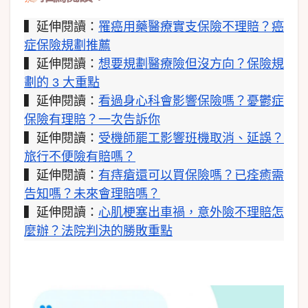
▍延伸閱讀：
罹癌用藥醫療實支保險不理賠？癌
症保險規劃推薦
▍延伸閱讀：
想要規劃醫療險但沒方向？保險規
劃的 3 大重點
▍延伸閱讀：
看過身心科會影響保險嗎？憂鬱症
保險有理賠？一次告訴你
▍延伸閱讀：
受機師罷工影響班機取消、延誤？
旅行不便險有賠嗎？
▍延伸閱讀：
有痔瘡還可以買保險嗎？已痊癒需
告知嗎？未來會理賠嗎？
▍延伸閱讀：
心肌梗塞出車禍，意外險不理賠怎
麼辦？法院判決的勝敗重點