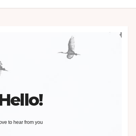
Hello!
love to hear from you