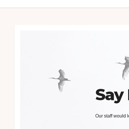
Say 
Our staff would 