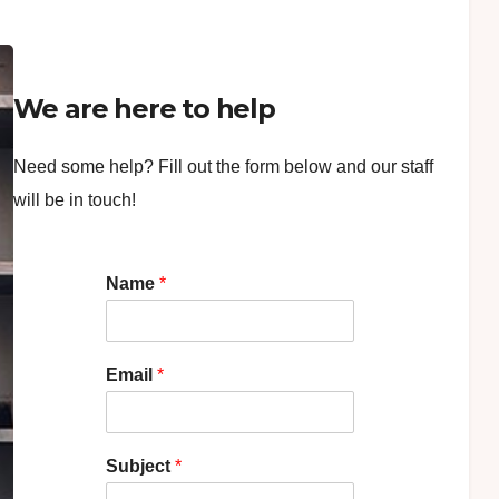
We are here to help
Need some help? Fill out the form below and our staff
will be in touch!
Name
*
Email
*
Subject
*