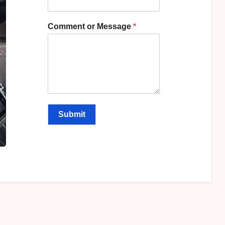
Comment or Message
*
Submit