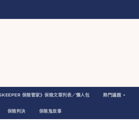
NSKEEPER 保險管家》保險文章列表／懶人包
熱門議題
保險判決
保險鬼故事