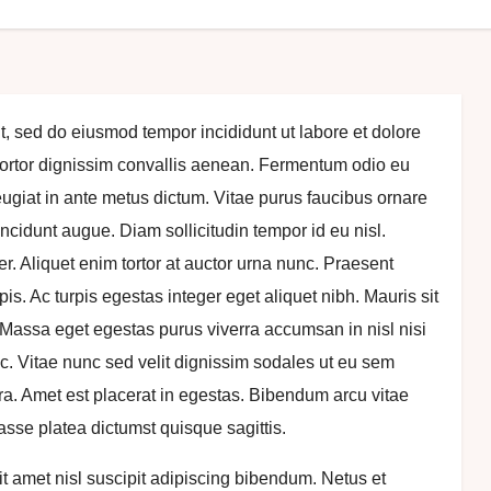
t, sed do eiusmod tempor incididunt ut labore et dolore
tortor dignissim convallis aenean. Fermentum odio eu
 feugiat in ante metus dictum. Vitae purus faucibus ornare
incidunt augue. Diam sollicitudin tempor id eu nisl.
er. Aliquet enim tortor at auctor urna nunc. Praesent
pis. Ac turpis egestas integer eget aliquet nibh. Mauris sit
 Massa eget egestas purus viverra accumsan in nisl nisi
c. Vitae nunc sed velit dignissim sodales ut eu sem
ra. Amet est placerat in egestas. Bibendum arcu vitae
asse platea dictumst quisque sagittis.
Sit amet nisl suscipit adipiscing bibendum. Netus et