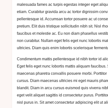
malesuada fames ac turpis egestas integer eget alique
etiam. Curabitur gravida arcu ac tortor dignissim conv
pellentesque id. Accumsan tortor posuere ac ut cons
pretium. Elit duis tristique sollicitudin nibh sit. Nis
faucibus et molestie ac. Eu non diam phasellus vestib
non curabitur. Nullam eget felis eget nunc lobortis ma
ultricies. Diam quis enim lobortis scelerisque ferment
Condimentum mattis pellentesque id nibh tortor id ali
Eget felis eget nunc lobortis mattis aliquam faucibus.
maecenas pharetra convallis posuere morbi. Porttito
cursus. Diam maecenas ultricies mi eget mauris pharet
blandit. Diam in arcu cursus euismod quis viverra nibh 
eget velit aliquet sagittis id consectetur purus. Porttit
nisl purus in. Sit amet consectetur adipiscing elit ut