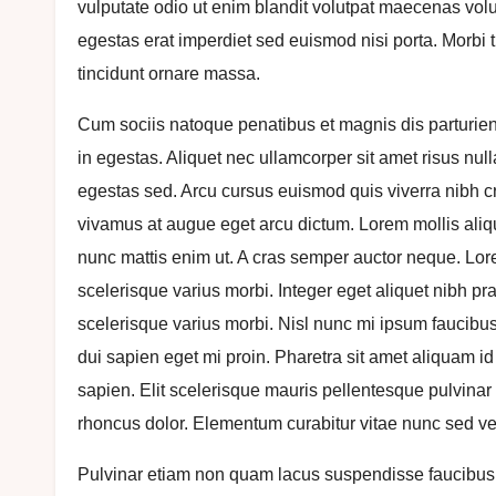
vulputate odio ut enim blandit volutpat maecenas volu
egestas erat imperdiet sed euismod nisi porta. Morbi t
tincidunt ornare massa.
Cum sociis natoque penatibus et magnis dis parturient
in egestas. Aliquet nec ullamcorper sit amet risus nu
egestas sed. Arcu cursus euismod quis viverra nibh cra
vivamus at augue eget arcu dictum. Lorem mollis aliqu
nunc mattis enim ut. A cras semper auctor neque. Lorem
scelerisque varius morbi. Integer eget aliquet nibh pr
scelerisque varius morbi. Nisl nunc mi ipsum faucibus 
dui sapien eget mi proin. Pharetra sit amet aliquam i
sapien. Elit scelerisque mauris pellentesque pulvinar p
rhoncus dolor. Elementum curabitur vitae nunc sed vel
Pulvinar etiam non quam lacus suspendisse faucibus