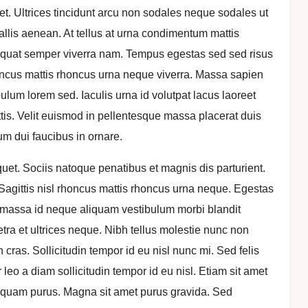
t. Ultrices tincidunt arcu non sodales neque sodales ut
allis aenean. At tellus at urna condimentum mattis
equat semper viverra nam. Tempus egestas sed sed risus
l rhoncus mattis rhoncus urna neque viverra. Massa sapien
ulum lorem sed. Iaculis urna id volutpat lacus laoreet
ttis. Velit euismod in pellentesque massa placerat duis
um dui faucibus in ornare.
quet. Sociis natoque penatibus et magnis dis parturient.
 Sagittis nisl rhoncus mattis rhoncus urna neque. Egestas
r massa id neque aliquam vestibulum morbi blandit
ra et ultrices neque. Nibh tellus molestie nunc non
cras. Sollicitudin tempor id eu nisl nunc mi. Sed felis
or leo a diam sollicitudin tempor id eu nisl. Etiam sit amet
 aliquam purus. Magna sit amet purus gravida. Sed