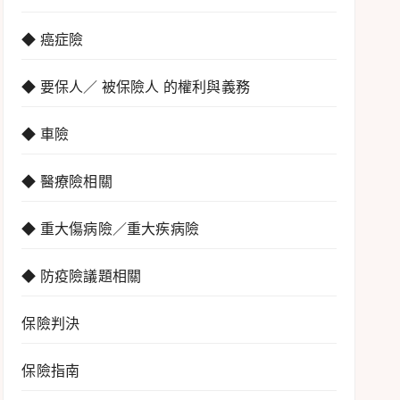
◆ 癌症險
◆ 要保人／ 被保險人 的權利與義務
◆ 車險
◆ 醫療險相關
◆ 重大傷病險／重大疾病險
◆ 防疫險議題相關
保險判決
保險指南