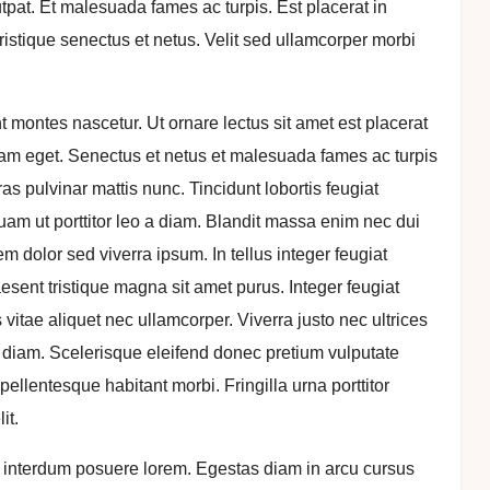
tpat. Et malesuada fames ac turpis. Est placerat in
ristique senectus et netus. Velit sed ullamcorper morbi
 montes nascetur. Ut ornare lectus sit amet est placerat
llam eget. Senectus et netus et malesuada fames ac turpis
s pulvinar mattis nunc. Tincidunt lobortis feugiat
am ut porttitor leo a diam. Blandit massa enim nec dui
 dolor sed viverra ipsum. In tellus integer feugiat
aesent tristique magna sit amet purus. Integer feugiat
vitae aliquet nec ullamcorper. Viverra justo nec ultrices
d diam. Scelerisque eleifend donec pretium vulputate
ellentesque habitant morbi. Fringilla urna porttitor
it.
 interdum posuere lorem. Egestas diam in arcu cursus