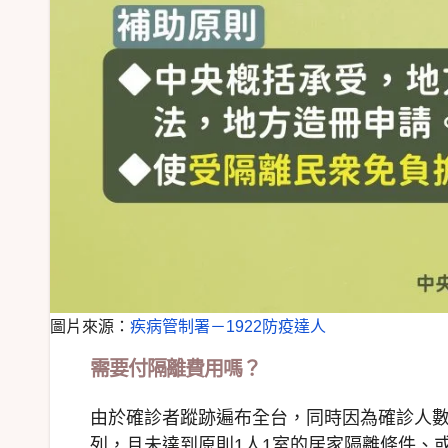
圖片來源：
疾病管制署－1922防疫達人
需要付隔離費用嗎？
由於確診者蹤跡遍布全台，同時因為確診人
列，且未達到原則1人1室的居家隔離條件、