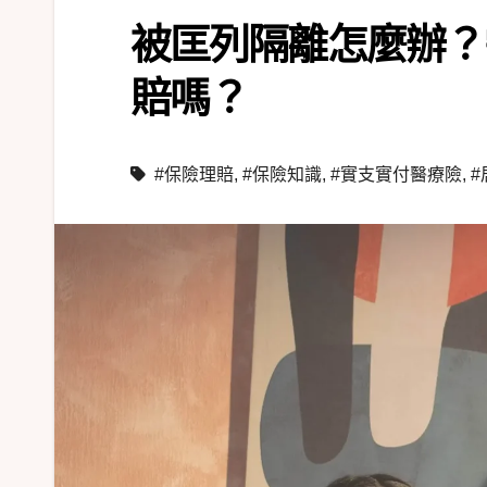
被匡列隔離怎麼辦？
賠嗎？
#保險理賠
,
#保險知識
,
#實支實付醫療險
,
#