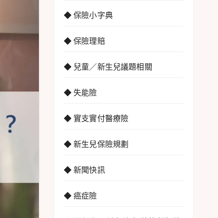
◆ 保險小字典
◆ 保險理賠
◆ 兒童／新生兒議題相關
◆ 失能險
◆ 實支實付醫療險
◆ 新生兒保險規劃
◆ 新聞快訊
◆ 癌症險