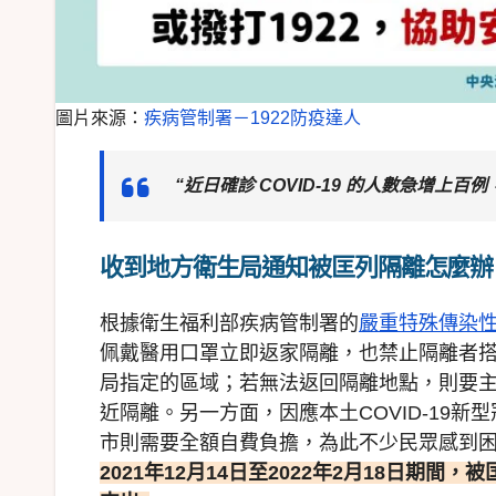
圖片來源：
疾病管制署－1922防疫達人
“近日確診 COVID-19 的人數急增上百
收到地方衛生局通知被匡列隔離怎麼辦
根據衛生福利部疾病管制署的
嚴重特殊傳染性
佩戴醫用口罩立即返家隔離，也禁止隔離者
局指定的區域；若無法返回隔離地點，則要主
近隔離。另一方面，因應本土COVID-19
市則需要全額自費負擔，為此不少民眾感到困
2021年12月14日至2022年2月18日