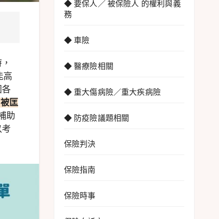
◆ 要保人／ 被保險人 的權利與義
務
◆ 車險
時，
◆ 醫療險相關
能高
因各
◆ 重大傷病險／重大疾病險
，被匡
補助
◆ 防疫險議題相關
以考
保險判決
保險指南
保險時事