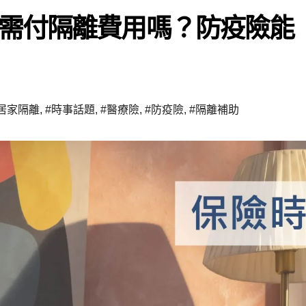
需付隔離費用嗎？防疫險能
居家隔離
,
#時事話題
,
#醫療險
,
#防疫險
,
#隔離補助