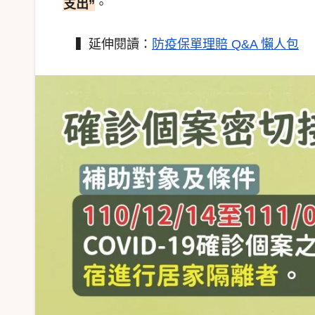
支出”
。
▍延伸閱讀：
防疫保單理賠 Q&A 懶人包