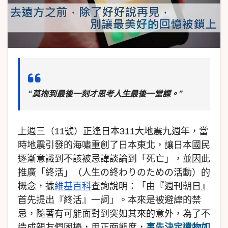
“莫拖到最後一刻才思考人生最後一堂課。”
上週三（11號）正逢日本311大地震九週年，當
時地震引發的海嘯重創了日本東北，讓日本國民
逐漸意識到不該被忌諱談論到「死亡」，並因此
推廣「終活」（人生の終わりのための活動）的
概念，據
維基百科
查詢說明：「由『週刊朝日』
首先提出『終活』一詞」。本來是被避諱的禁
忌，隨著有可能面對到突如其來的意外，為了不
造成親友們困擾，用正面態度，
事先決定遺物如