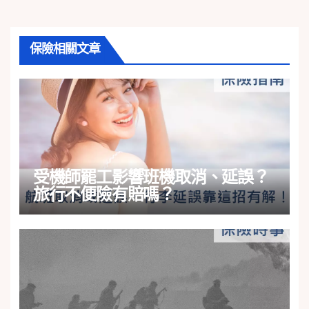
保險相關文章
受機師罷工影響班機取消、延誤？
旅行不便險有賠嗎？