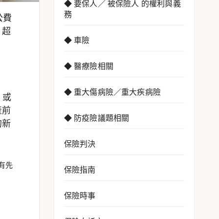
◆ 要保人／ 被保險人 的權利與義
務
公費
、超
◆ 車險
◆ 醫療險相關
◆ 重大傷病險／重大疾病險
、或
產前
◆ 防疫險議題相關
的新
保險判決
有先
保險指南
保險時事