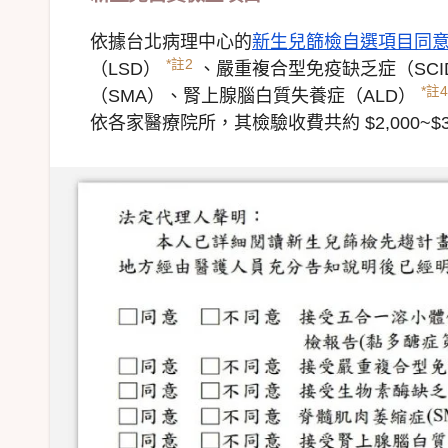
依據台北病理中心的
新生兒篩檢自選項目同
*註2
（LSD）
、嚴重複合型免疫缺乏症（SCI
*註4
（SMA）、腎上腺腦白質失養症（ALD）
依各家醫療院所，其檢驗收費共約 $2,000