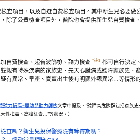
公費檢查項目，以及自選自費檢查項目。其中新生兒必要做
結果，除了公費檢查項目外，醫院也會提供新生兒自費檢查
*註1
他加自費檢查、超音波篩檢、聽力檢查
都可自行決定
：雙親有特殊疾病的家族史、先天心臟病或聽障家族史、
知疑有異常、早產、寶寶出生後有明顯外觀異常…等情形
兒聽力損傷~嬰幼兒聽力篩檢
文章中提及，“聽障高危險群包括家族史
天性梅毒、高膽紅素…”等狀況。）
費檢查嗎？新生兒投保醫療險有等待期嗎？
？｜懷孕常見理賠 Q&A