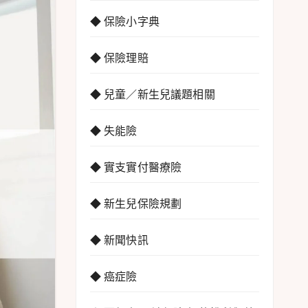
◆ 保險小字典
◆ 保險理賠
◆ 兒童／新生兒議題相關
◆ 失能險
◆ 實支實付醫療險
◆ 新生兒保險規劃
◆ 新聞快訊
◆ 癌症險