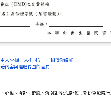
「重大○○險」大不同？！一招教你破解！
理賠內容與理賠範圍的差異
、心臟、腹部、腎臟、髖關節等5個部位；部份醫療院所