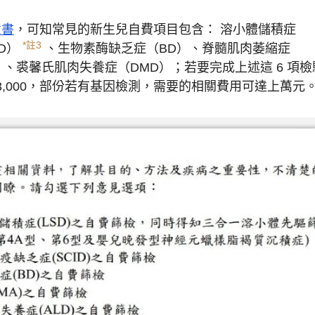
意書
，可知常見的新生兒自費項目包含： 溶小體儲積症
*註3
D）
、生物素酶缺乏症（BD）、脊髓肌肉萎縮症
、裘馨氏肌肉失養症（DMD）；若要完成上述這 6 項檢
~$3,000，部份若有基因檢測，需要的相關費用可達上萬元