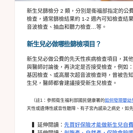
新生兒篩檢分 2 類，分別是衛福部指定的
檢查，通常篩檢結果約 1-2 週內可知檢查
音波檢查、抽血和聽力檢查…等。
新生兒必做哪些篩檢項目？
新生兒必做公費的先天性疾病檢查項目，其
與醫師討論後，再決定是否接受檢查，例如
基因檢查、或高層次超音波檢查時，曾被告
生兒，醫師都會建議接受新生兒檢查。
（註1：參照衛生福利部國民健康署的
如何發現嬰幼
天性或遺傳性感音性聽障、有子宮內感染之病史，如先
▍延伸閱讀：
先買好保險才能做新生兒自
▍延伸閱讀：
剖腹產、自然產，保險會賠嗎