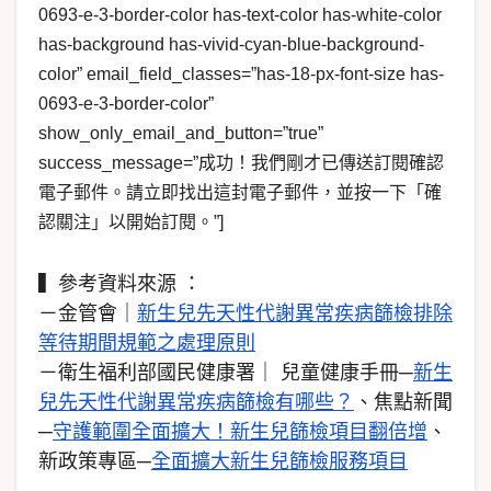
0693-e-3-border-color has-text-color has-white-color
has-background has-vivid-cyan-blue-background-
color” email_field_classes=”has-18-px-font-size has-
0693-e-3-border-color”
show_only_email_and_button=”true”
success_message=”成功！我們剛才已傳送訂閱確認
電子郵件。請立即找出這封電子郵件，並按一下「確
認關注」以開始訂閱。”]
▍參考資料來源 ：
－金管會｜
新生兒先天性代謝異常疾病篩檢排除
等待期間規範之處理原則
－衛生福利部國民健康署｜ 兒童健康手冊─
新生
兒先天性代謝異常疾病篩檢有哪些？
、焦點新聞
─
守護範圍全面擴大！新生兒篩檢項目翻倍增
、
新政策專區─
全面擴大新生兒篩檢服務項目