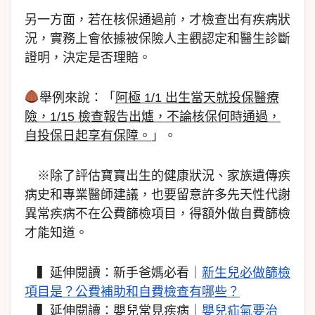
另一方面，若在核保通過前，才檢查出有疾病狀
況，實務上會依據被保險人主觀認定和醫生診斷
證明，決定是否理賠。
舉例來說：「
阿極 1/1 出生當天就投保醫療
險，1/15 檢查報告出爐，不論核保何時通過，
自投保日起享有保障。
」。
※除了評估寶寶出生的健康狀況、家族遺傳疾
病史和專業醫師建議，也要留意許多先天性代謝
異常疾病不在公費篩檢項目，得額外做自費篩檢
才能知道。
▍延伸閱讀：新手爸媽必看｜
新生兒必做篩檢
項目是？公費補助和自費檢查有哪些？
▍延伸閱讀：嬰兒常見疾病｜
嬰兒疝氣要治