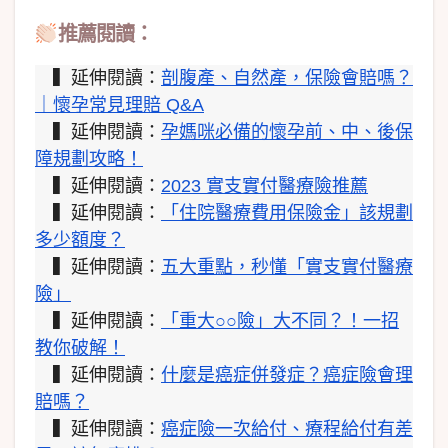
推薦閱讀：
▍延伸閱讀：
剖腹產、自然產，保險會賠嗎？
｜懷孕常見理賠 Q&A
▍延伸閱讀：
孕媽咪必備的懷孕前、中、後保
障規劃攻略！
▍延伸閱讀：
2023 實支實付醫療險推薦
▍延伸閱讀：
「住院醫療費用保險金」該規劃
多少額度？
▍延伸閱讀：
五大重點，秒懂「實支實付醫療
險」
▍延伸閱讀：
「重大○○險」大不同？！一招
教你破解！
▍延伸閱讀：
什麼是癌症併發症？癌症險會理
賠嗎？
▍延伸閱讀：
癌症險一次給付、療程給付有差