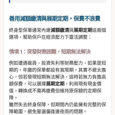
善用減額繳清與展期定期，保費不浪費
終身型保單通常內建
減額繳清
與
展期定期
這兩個
選項，幫助保戶在經濟壓力下靈活調整：
情境 1：突發財務困難，短期無法解決
例如遭遇裁員、投資失利等財務壓力，如果是短
期的，年繳的保單都設有寬限期，其實不避太擔
心，但若發現短期無法解決，這時若無力負擔高
額保費，可以選擇
展期定期
，利用現有現金價
值，轉換成不需再繳費但維持原保額的定期保
障。
雖然失去終身保障，但期間內仍能擁有完整的保
障範圍，避免屋漏偏逢連夜雨的問題。