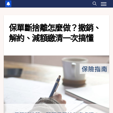
保單斷捨離怎麼做？撤銷、
解約、減額繳清一次搞懂